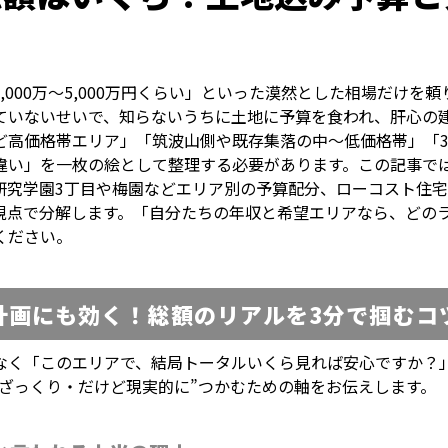
000万〜5,000万円くらい」といった漠然とした相場だけ
ていないせいで、知らないうちに土地に予算を食われ、肝心の
価格帯エリア」「筑波山側や既存集落の中〜低価格帯」「3,000
」を一枚の絵として整理する必要があります。この記事では、土
研究学園3丁目や梅園などエリア別の予算配分、ローコスト住宅
視点で分解します。「自分たちの年収と希望エリアなら、どの
ください。
計画にも効く！総額のリアルを3分で掴むコ
なく「このエリアで、結局トータルいくら見れば安心ですか？
ざっくり・だけど現実的に”つかむための軸をお伝えします。