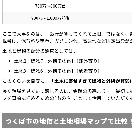
700万〜800万台
900万〜1,000万前後
ここで大事なのは、「銀行が貸してくれる上限」ではなく、
世帯は、保育料や学童、ガソリン代、高速代など固定出費が
土地と建物の配分の感覚としては、
土地2：建物7：外構その他1（郊外寄り）
土地3：建物6：外構その他1（駅近寄り）
このくらいを目安に、
「土地に寄せすぎて建物と外構が貧弱
長く現場を見ていて感じるのは、金額の多寡よりも「最初に
プを事前に埋めるための“ものさし”として活用していただく
つくば市の地価と土地相場マップで比較