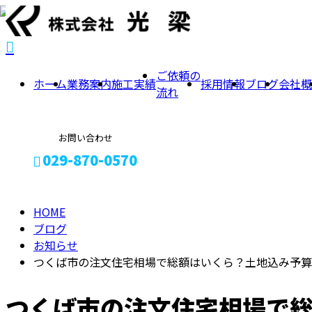
BLOG
ご依頼の
ホーム
業務案内
施工実績
採用情報
ブログ
会社概
流れ
お問い合わせ
029-870-0570
HOME
メールフォーム
ブログ
お知らせ
つくば市の注文住宅相場で総額はいくら？土地込み予算
つくば市の注文住宅相場で