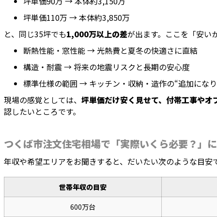
坪単価90万 → 本体約3,150万
坪単価110万 → 本体約3,850万
と、同じ35坪でも
1,000万以上の差
が出ます。ここを「安い
断熱性能・窓性能 → 光熱費と夏冬の快適さに直結
構造・耐震 → 将来の地震リスクと長期の安心度
標準仕様の範囲 → キッチン・収納・造作の“追加になり
現場の感覚としては、
坪単価だけ安く見せて、付帯工事やオ
認したいところです。
つくば市注文住宅相場で「実際いくら必要？」に
年収や希望エリアをお聞きすると、だいたい次のような目安
世帯年収の目安
600万台