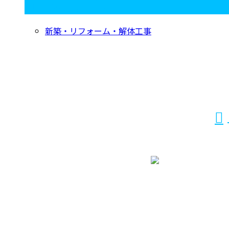
コラムカテゴリ
新築・リフォーム・解体工事
お問い合わせ
お電話でのお問い合わせ
029-870-0570
営業時間／8：30～17：30
ホーム
業務案内
施工実績
ご依頼の
流れ