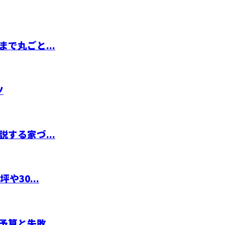
で丸ごと...
ツ
する家づ...
30...
算と失敗...