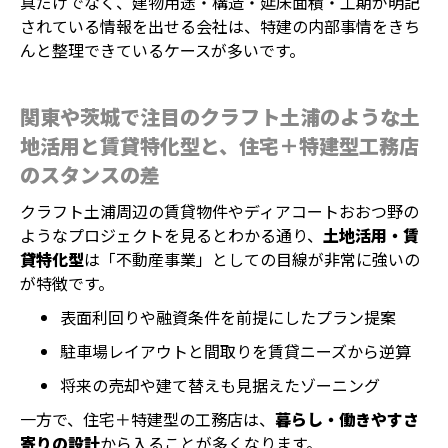
真だけでなく、建物用途・構造・延床面積・工期が明記
されている情報を出せる会社は、特建の内部事情をきち
んと整理できているケースが多いです。
関東や茨城で注目のクラフト土浦のような土
地活用と賃貸特化型と、住宅＋特建型工務店
のスタンスの差
クラフト土浦周辺の賃貸物件やディアコートおおつ野の
ようなプロジェクトを見るとわかる通り、
土地活用・賃
貸特化型
は「不動産事業」としての目線が非常に強いの
が特徴です。
表面利回りや融資条件を前提にしたプラン提案
駐車場レイアウトと間取りを賃貸ニーズから逆算
将来の売却や建て替えも見据えたゾーニング
一方で、住宅＋特建型の工務店は、
暮らし・働きやすさ
寄りの設計
から入ることが多くなります。