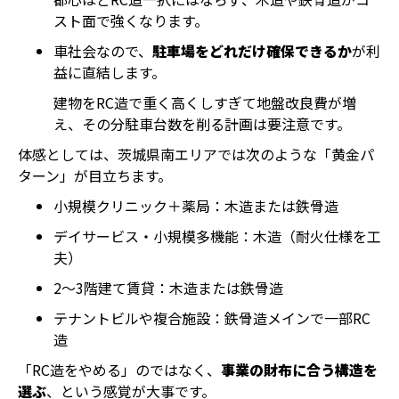
スト面で強くなります。
車社会なので、
駐車場をどれだけ確保できるか
が利
益に直結します。
建物をRC造で重く高くしすぎて地盤改良費が増
え、その分駐車台数を削る計画は要注意です。
体感としては、茨城県南エリアでは次のような「黄金パ
ターン」が目立ちます。
小規模クリニック＋薬局：木造または鉄骨造
デイサービス・小規模多機能：木造（耐火仕様を工
夫）
2〜3階建て賃貸：木造または鉄骨造
テナントビルや複合施設：鉄骨造メインで一部RC
造
「RC造をやめる」のではなく、
事業の財布に合う構造を
選ぶ
、という感覚が大事です。