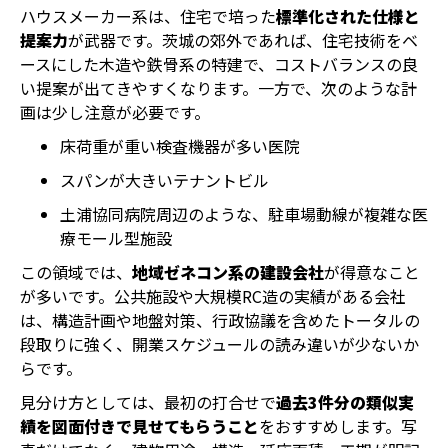
ハウスメーカー系は、住宅で培った
標準化された仕様と
提案力
が武器です。茨城の郊外であれば、住宅技術をベ
ースにした木造や鉄骨系の特建で、コストバランスの良
い提案が出てきやすくなります。一方で、次のような計
画は少し注意が必要です。
床荷重が重い検査機器が多い医院
スパンが大きいテナントビル
土浦協同病院周辺のような、駐車場動線が複雑な医
療モール型施設
この領域では、
地域ゼネコン系の建設会社
が得意なこと
が多いです。公共施設や大規模RC造の実績がある会社
は、構造計画や地盤対策、行政協議を含めたトータルの
段取りに強く、開業スケジュールの読み違いが少ないか
らです。
見分け方としては、最初の打合せで
過去3件分の類似実
績を図面付きで見せてもらうこと
をおすすめします。写