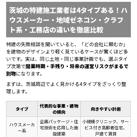
茨城の特建施工業者は4タイプある！ハ
ウスメーカー・地域ゼネコン・クラフ
ト系・工務店の違いを徹底比較
特建の失敗相談を聞いていると、「どの会社に頼むか」
を建物のデザインより軽く見ているケースが驚くほど多
いです。実は、同じ土地・同じ事業計画でも、選ぶタイ
プ次第で
開業時期・手残り・将来の運営リスクがまるで
別物
になります。
まずは、茨城周辺でよく見かける4タイプをざっくり整
理します。
代表的な事業・建物
タイプ
向きやすい計画
の傾向
企画パッケージ・住
小規模クリニック、サー
ハウスメーカ
宅技術を応用した施
ビス付き高齢者住宅、
ー系
設建築
戸建て賃貸