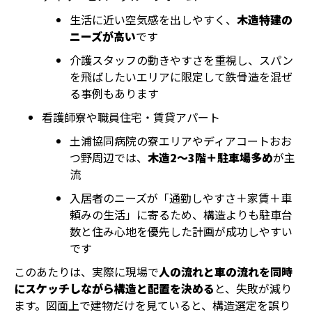
生活に近い空気感を出しやすく、
木造特建の
ニーズが高い
です
介護スタッフの動きやすさを重視し、スパン
を飛ばしたいエリアに限定して鉄骨造を混ぜ
る事例もあります
看護師寮や職員住宅・賃貸アパート
土浦協同病院の寮エリアやディアコートおお
つ野周辺では、
木造2〜3階＋駐車場多め
が主
流
入居者のニーズが「通勤しやすさ＋家賃＋車
頼みの生活」に寄るため、構造よりも駐車台
数と住み心地を優先した計画が成功しやすい
です
このあたりは、実際に現場で
人の流れと車の流れを同時
にスケッチしながら構造と配置を決める
と、失敗が減り
ます。図面上で建物だけを見ていると、構造選定を誤り