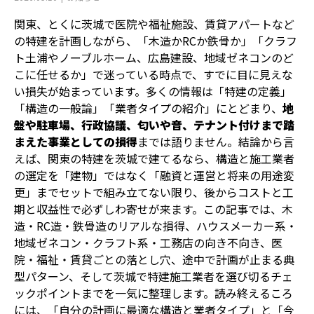
関東、とくに茨城で医院や福祉施設、賃貸アパートなど
の特建を計画しながら、「木造かRCか鉄骨か」「クラフ
ト土浦やノーブルホーム、広島建設、地域ゼネコンのど
こに任せるか」で迷っている時点で、すでに目に見えな
い損失が始まっています。多くの情報は「特建の定義」
「構造の一般論」「業者タイプの紹介」にとどまり、
地
盤や駐車場、行政協議、匂いや音、テナント付けまで踏
まえた事業としての損得
までは語りません。結論から言
えば、関東の特建を茨城で建てるなら、構造と施工業者
の選定を「建物」ではなく「融資と運営と将来の用途変
更」までセットで組み立てない限り、後からコストと工
期と収益性で必ずしわ寄せが来ます。この記事では、木
造・RC造・鉄骨造のリアルな損得、ハウスメーカー系・
地域ゼネコン・クラフト系・工務店の向き不向き、医
院・福祉・賃貸ごとの落とし穴、途中で計画が止まる典
型パターン、そして茨城で特建施工業者を選び切るチェ
ックポイントまでを一気に整理します。読み終えるころ
には、「自分の計画に最適な構造と業者タイプ」と「今