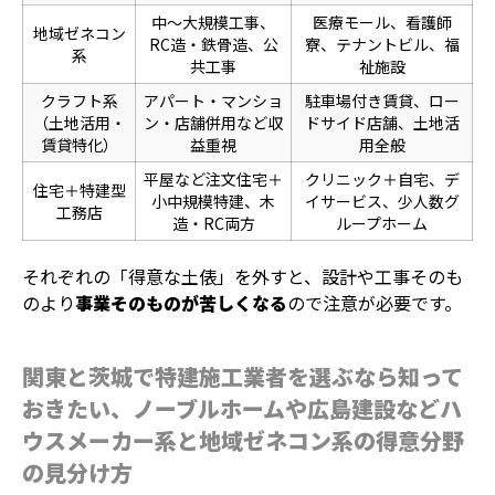
中〜大規模工事、
医療モール、看護師
地域ゼネコン
RC造・鉄骨造、公
寮、テナントビル、福
系
共工事
祉施設
クラフト系
アパート・マンショ
駐車場付き賃貸、ロー
（土地活用・
ン・店舗併用など収
ドサイド店舗、土地活
賃貸特化）
益重視
用全般
平屋など注文住宅＋
クリニック＋自宅、デ
住宅＋特建型
小中規模特建、木
イサービス、少人数グ
工務店
造・RC両方
ループホーム
それぞれの「得意な土俵」を外すと、設計や工事そのも
のより
事業そのものが苦しくなる
ので注意が必要です。
関東と茨城で特建施工業者を選ぶなら知って
おきたい、ノーブルホームや広島建設などハ
ウスメーカー系と地域ゼネコン系の得意分野
の見分け方