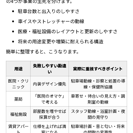
の4つが事業の生死を分けます。
駐車台数と出入りのしやすさ
車イスやストレッチャーの動線
医療・福祉設備のレイアウトと更新のしやすさ
将来の用途変更や増築に耐えられる構造
簡単に整理すると、こうなります。
失敗しやすい勘違
用途
実際に重視すべきポイント
い
医院・クリ
駐車場動線・診察と処置の導
内装デザイン優先
ニック
線・保健所協議
「医院のオマケ」
車寄せ・待合いの見え方・調
薬局
で考える
剤室の動線
部屋数を増やせば
スタッフ動線・浴室計画・夜
福祉施設
採算が合う
間の見守り
賃貸アパー
仕様を上げれば満
駐車場計画・音と匂い・将来
ト
室になる
の間取り変更性