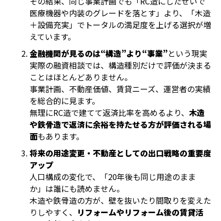
その結果、同じ事業計画でも「RC造にしたせいで
医療機器や内装のグレードを落とす」より、「木造
＋設備充実」でトータルの満足度を上げる選択が増
えています。
金融機関が見るのは“構造”より“事業”
という現実
実際の融資相談では、構造種別だけで評価が決まる
ことはほとんどありません。
事業計画、不動産価値、賃貸ニーズ、運営者の実績
を総合的に見ます。
無理にRC造で建てて返済比率を高めるより、
木造
や鉄骨造で返済に余裕を持たせる方が評価される場
面
もあります。
将来の用途変更・不動産としての出口戦略の重要度
アップ
人口構成の変化で、「20年後も同じ用途のまま
か」は誰にも読めません。
木造や鉄骨造の方が、壁を抜いたり間取りを変えた
りしやすく、
リフォームやリフォーム後の賃貸活