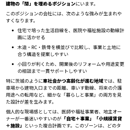
建物の「間」を埋めるポジション
にいます。
このポジションの会社には、次のような強みが生まれや
すくなります。
住宅で培った生活目線を、医院や福祉施設の動線計
画に活かせる
木造・RC・鉄骨を横並びで比較し、事業と土地に
合う構造を提案しやすい
小回りが利くため、開業後のリフォームや用途変更
の相談まで一貫サポートしやすい
特に茨城のように
車社会かつ高齢化が進む地域
では、駐
車場から建物入口までの距離、車いす動線、将来の介護
用途への転用など、細かな「暮らしと事業」の両方を見
た設計が差を生みます。
個人的な現場感としては、医師や福祉事業者、地主オー
ナーが一番迷いやすいのが
「自宅＋事業」「小規模賃貸
＋施設」
といった複合計画です。このゾーンは、どのタ