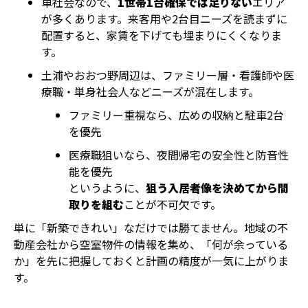
車社会なので、
1世帯1台確保では足りない
エリア
が多くあります。来客用や2台目ニーズを読まずに
配置すると、家賃を下げても埋まりにくくなりま
す。
土浦やおおつ野周辺は、ファミリー層・看護師や医
療職・単身社会人などニーズが混在します。
ファミリー重視なら、広めの収納と駐車2台
を優先
医療職狙いなら、夜間帰宅の安全性と防音性
能を優先
というように、
狙う入居者像を決めてから間
取りを組む
ことが不可欠です。
単に「新築できれい」なだけでは勝てません。地域の不
動産会社から空室物件の情報を集め、「何が余っている
か」を先に把握しておくと計画の精度が一気に上がりま
す。