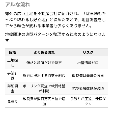
アルな流れ
郊外の広い土地を不動産会社に紹介され、「駐車場もた
っぷり取れるし好立地」と決めたあとで、地盤調査をし
てから顔色が変わる事業者も少なくありません。
地盤関連の典型パターンを整理すると次のようになりま
す。
段階
よくある流れ
リスク
土地探
価格と場所だけで決定
地盤情報ゼロ
し
事業計
銀行に提出する収支を組む
改良費は概算のまま
画
詳細調
ボーリング調査で軟弱地盤
杭や表層改良が必須
査
が判明
改良費が数百万円単位で増
手残りが圧迫、仕様ダ
見積り
加
ウン