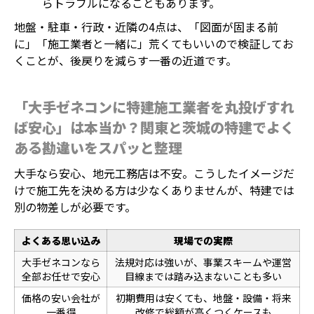
らトラブルになることもあります。
地盤・駐車・行政・近隣の4点は、「図面が固まる前
に」「施工業者と一緒に」荒くてもいいので検証してお
くことが、後戻りを減らす一番の近道です。
「大手ゼネコンに特建施工業者を丸投げすれ
ば安心」は本当か？関東と茨城の特建でよく
ある勘違いをスパッと整理
大手なら安心、地元工務店は不安。こうしたイメージだ
けで施工先を決める方は少なくありませんが、特建では
別の物差しが必要です。
よくある思い込み
現場での実際
大手ゼネコンなら
法規対応は強いが、事業スキームや運営
全部お任せで安心
目線までは踏み込まないことも多い
価格の安い会社が
初期費用は安くても、地盤・設備・将来
一番得
改修で総額が高くつくケースも