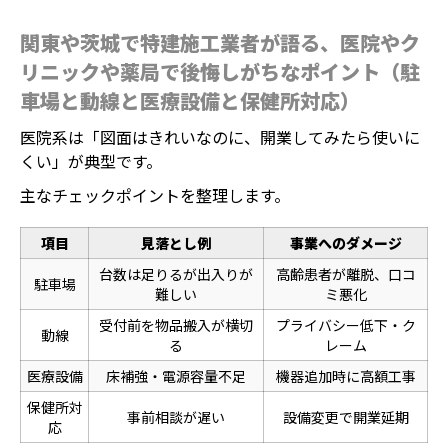
関東や茨城で特建施工業者が語る、医院やク
リニックや薬局で後悔しがちなポイント（駐
車場と動線と医療設備と保健所対応）
医院系は「図面はきれいなのに、開業してみたら使いに
くい」が典型です。
主なチェックポイントを整理します。
項目
見落とし例
事業へのダメージ
台数は足りるが出入りが
高齢患者が離脱、口コ
駐車場
難しい
ミ悪化
受付前を物品搬入が横切
プライバシー低下・ク
動線
る
レーム
医療設備
床補強・電源容量不足
機器追加時に高額工事
保健所対
事前相談が遅い
設備変更で開業延期
応