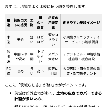
まずは、現場でよく比較に使う軸を整理します。
耐
将来の
構
初期コス
工
久・
用途変
向きやすい施設イメージ
造
トの感覚
期
遮音
更
壁を抜
木
短
ほど
小規模クリニック・デイ
安め
きやす
造
い
ほど
サービス・小規模賃貸
い
鉄
上げ
中間〜や
中
スパン
テナントビル・中規模福
骨
やす
や高め
間
大きい
祉施設・複合施設
造
い
RC
長
変更に
大型医院・耐火重視の賃
高め
高い
造
い
手間
貸・都市部テナント
ここに「茨城らしさ」が絡むのがポイントです。
茨城は郊外立地が多く、
土地の広さでカバーできる
計画が多い
ため、
都心ほどRC造一択にはならず、木造や鉄骨造がコ