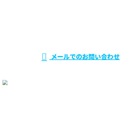
029-870-0570
営業時間／8：30～17：30
メールでのお問い合わせ
ホーム
業務案内
施工実績
ご依頼の
流れ
採用情報