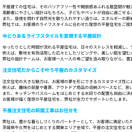
平屋建ての住宅は、そのバリアフリー性や開放感あふれる居空間が魅
高齢者にやさしい設計はもちろん、子どもやペットが自由に過ごせる
また、昼夜を問わず自然光を取り入れやすい造りは、エネルギーの節
弊社では、お客様のライフスタイルに合わせた理想の平屋住宅をご提
ゆとりあるライフスタイルを実現する平屋設計
ゆったりとした時間が流れる平屋住宅は、日々のストレスを軽減し、
例えば、敷地を有効活用した広々としたリビングや、美しい庭を望む
弊社の設計チームは、お客様一人一人の希ご望を汲み取りながら、豊
注文住宅だからこそ叶う平屋のカスタマイズ
注文住宅の大きな魅力は、お客様の夢を形にできるカスタマイズ性に
例えば、趣味の部屋や書斎、アウトドア用品の収納スペースなど、思
また、キッチンやバスルームをはじめとする水回りの配置も自由に決
お客様が描く理想の平屋住宅を、弊社が全力でサポートいたします。
平屋注文住宅の新築工事はお任せを
弊社は、豊かな暮らしづくりのパートナーとして、お客様に満足いた
茨城県牛久市をはじめとする関東エリア全域で、平屋の注文住宅など